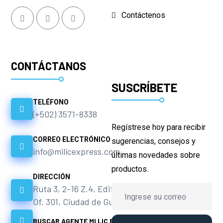
Contáctenos
CONTÁCTANOS
SUSCRÍBETE
TELÉFONO
(+502) 3571-8338
Regístrese hoy para recibir
CORREO ELECTRÓNICO
sugerencias, consejos y
info@milicexpress.com
últimas novedades sobre
productos.
DIRECCIÓN
Ruta 3, 2-16 Z.4, Edif. Altamira
Of. 301, Ciudad de Guatemala.
BUSCAR AGENTE MI LIC EXPRESS