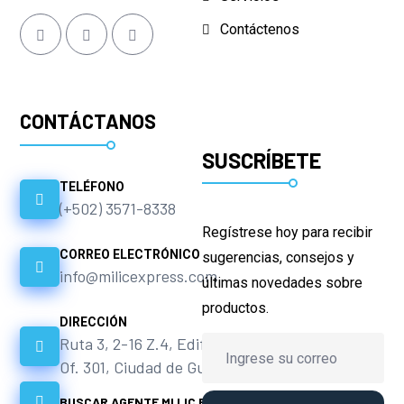
Contáctenos
CONTÁCTANOS
SUSCRÍBETE
TELÉFONO
(+502) 3571-8338
Regístrese hoy para recibir
CORREO ELECTRÓNICO
sugerencias, consejos y
info@milicexpress.com
últimas novedades sobre
productos.
DIRECCIÓN
Ruta 3, 2-16 Z.4, Edif. Altamira
Of. 301, Ciudad de Guatemala.
BUSCAR AGENTE MI LIC EXPRESS